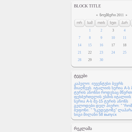
BLOCK TITLE
«
ნოემბერი 2011
»
ორ
სამ
ოთხ
ხუთ
პარ
1
2
3
4
7
8
9
10
11
14
15
16
17
18
21
22
23
24
25
28
29
30
ᲢᲔᲒᲔᲑᲘ
კაპელო: იუვენტუსი ბევრს
მიაღწევს.
იტალიის სერია A-ს 
ტურის ანონსი
როდესაც მწვრ
ფეხბურთელის ესმის
იტალიის
სერია A-ს მე-15 ტურის ანონს
გელოდები
დელ პიერო: ” “რომ
ბუფონი: ” “სკუდეტოზე” ლაპარ
სიგი
მილანი
58 выпуск
ᲠᲔᲙᲚᲐᲛᲐ