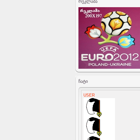
ᲠᲔᲙᲚᲐᲛᲐ
ᲩᲐᲢᲘ