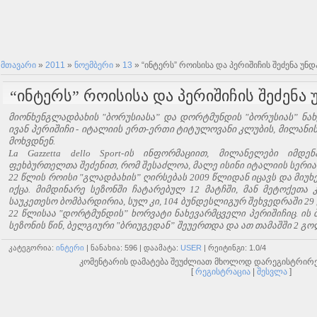
მთავარი
»
2011
»
ნოემბერი
»
13
» “ინტერს” როისისა და პერიშიჩის შეძენა უნდ
“ინტერს” როისისა და პერიშიჩის შეძენა 
მიონხენგლადბახის "ბორუსიასა” და დორტმუნდის "ბორუსიას” ნახ
ივან პერიშიჩი - იტალიის ერთ-ერთი ტიტულოვანი კლუბის, მილანი
მოხვდნენ.
La Gazzetta dello Sport-ის ინფორმაციით, მილანელები იმდ
ფეხბურთელთა შეძენით, რომ შესაძლოა, მალე ისინი იტალიის სერია
22 წლის როისი "გლადბახის” ღირსებას 2009 წლიდან იცავს და მიუ
იქცა. მიმდინარე სეზონში ჩატარებულ 12 მატჩში, მან მეტოქეთა 
საუკეთესო ბომბარდირია, სულ კი, 104 ბუნდესლიგურ შეხვედრაში 29
22 წლისაა "დორტმუნდის” ხორვატი ნახევარმცველი პერიშიჩიც. ის 
სეზონის წინ, ბელგიური "ბრიუგედან” შეუერთდა და ათ თამაშში 2 გო
ᲙᲐᲢᲔᲒᲝᲠᲘᲐ
:
ᲘᲜᲢᲔᲠᲘ
|
ᲜᲐᲜᲐᲮᲘᲐ
: 596 |
ᲓᲐᲐᲛᲐᲢᲐ
:
USER
|
ᲠᲔᲘᲢᲘᲜᲒᲘ
:
1.0
/
4
კომენტარის დამატება შეუძლიათ მხოლოდ დარეგისტრირ
[
რეგისტრაცია
|
შესვლა
]