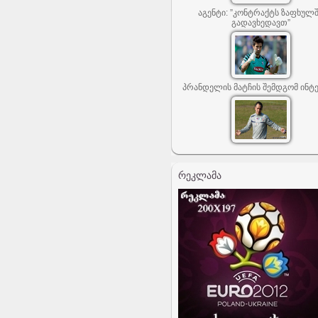
აგენტი: ”კონტრაქტს ზაფხულ
გადავხედავთ”
პრანდელის მატჩის შემდგომ ინტ
ᲠᲔᲙᲚᲐᲛᲐ