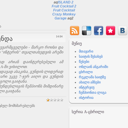
aq
ISLAND 2
Fruit Cocktail 2
Fruit Cocktail
Crazy Monkey
Garage
aq2
ა
უნდა
14:04
ᲛᲔᲜᲘᲣ
ევარმცველები - მარკო როისი და
მთავარი
ს "ინტერის” თვალთახედვის არეში
საიტის შესახებ
ენად არიან დაინტერესებული ამ
წესები
 A-ში ვიხილოთ.
ონლაინ ანგარიში
ხედავად ასაკისა, გუნდის ლიდერად
ცხრილი
კარი უკვე 7-ჯერ აიღო და გუნდის
რეკლამა საიტზე
 გოლი გაიტანა.
ახალი ამბები
ბუნდესლიგის ჩემპიონს მიმდინარე
ინტერვიუ
ლი გაიტანა.
ჩემპიონთა ლიგა
ისტორია
ებულ მომხმარებლებს
ᲡᲔᲠᲘᲐ A-ᲪᲮᲠᲘᲚᲘ