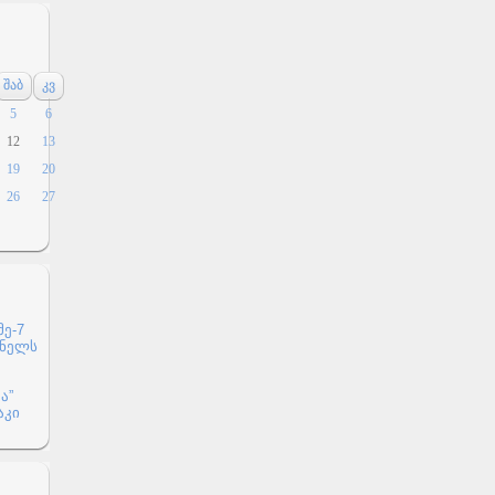
შაბ
კვ
5
6
12
13
19
20
26
27
მე-7
თნელს
ა”
აკი