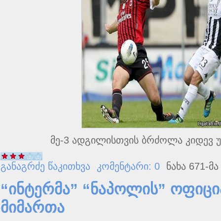
მე-3 ადგილისთვის ბრძოლა კიდევ 
განაგრძე წაკითხვა
კომენტარი: 0
ნახა 671-მა
“ინტერმა” “ნაპოლის” ოფიც
მიმართა