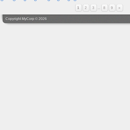
1
2
3
...
8
9
»
Copyright MyCorp © 2026