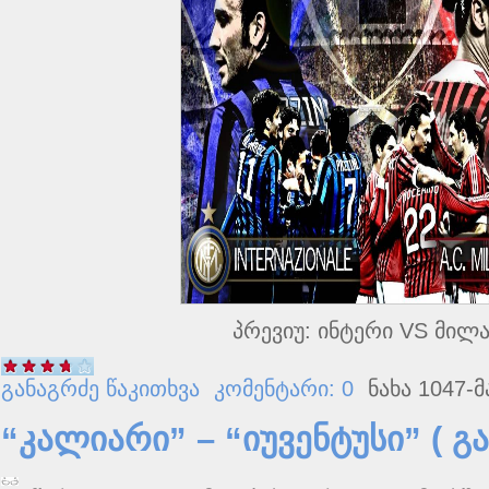
პრევიუ: ინტერი VS მილა
განაგრძე წაკითხვა
კომენტარი: 0
ნახა 1047-მ
“კალიარი” – “იუვენტუსი” ( გა