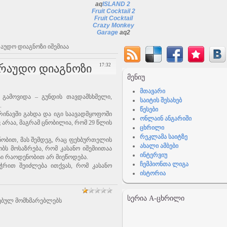
aq
ISLAND 2
Fruit Cocktail 2
Fruit Cocktail
Crazy Monkey
Garage
aq2
რაუდო დიაგნოზი იშემიაა
არაუდო დიაგნოზი
17:32
ᲛᲔᲜᲘᲣ
მთავარი
 გამოვიდა – გუნდის თავდამსხმელი,
საიტის შესახებ
.
წესები
რინავში გახდა და იგი საავადმყოფოში
ონლაინ ანგარიში
 არაა, მაგრამ ცნობილია, რომ 29 წლის
ცხრილი
რეკლამა საიტზე
 ცნობით, მას შემდეგ, რაც ფეხბურთელის
ახალი ამბები
ბს მოსაზრება, რომ კასანო იშემიითაა
ინტერვიუ
სი რაოდენობით არ მიეწოდება.
ჩემპიონთა ლიგა
ჭრით შეიძლება ითქვას, რომ კასანო
ისტორია
ᲡᲔᲠᲘᲐ A-ᲪᲮᲠᲘᲚᲘ
ებულ მომხმარებლებს