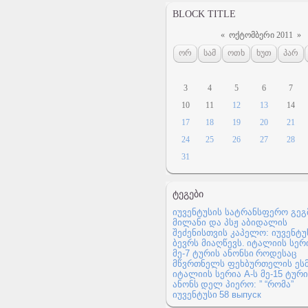
BLOCK TITLE
«
ოქტომბერი 2011
»
ორ
სამ
ოთხ
ხუთ
პარ
3
4
5
6
7
10
11
12
13
14
17
18
19
20
21
24
25
26
27
28
31
ᲢᲔᲒᲔᲑᲘ
იუვენტუსის სატრანსფერო გეგ
მილანი და პსჟ აბიდალის
შეძენისთვის
კაპელო: იუვენტუ
ბევრს მიაღწევს.
იტალიის სერი
მე-7 ტურის ანონსი
როდესაც
მწვრთნელს ფეხბურთელის ეს
იტალიის სერია A-ს მე-15 ტური
ანონს
დელ პიერო: ” “რომა”
იუვენტუსი
58 выпуск