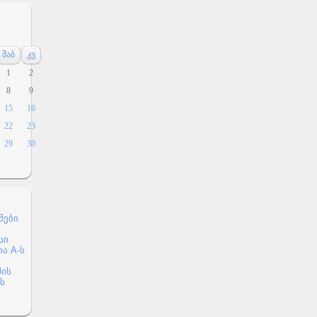
შაბ
კვ
1
2
8
9
15
16
22
23
29
30
მები
სი
ა A-ს
მის
ს