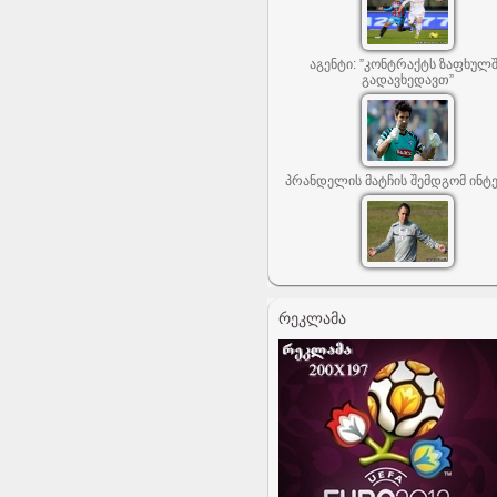
აგენტი: ”კონტრაქტს ზაფხულ
გადავხედავთ”
პრანდელის მატჩის შემდგომ ინტ
ᲠᲔᲙᲚᲐᲛᲐ