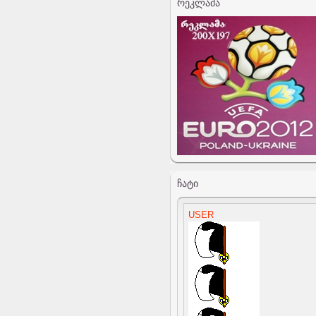
ᲠᲔᲙᲚᲐᲛᲐ
ᲩᲐᲢᲘ