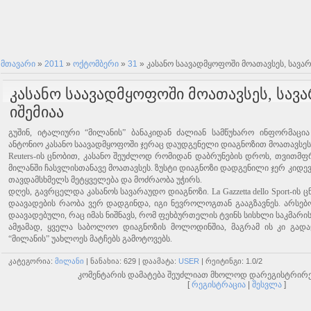
მთავარი
»
2011
»
ოქტომბერი
»
31
» კასანო საავადმყოფოში მოათავსეს, სავა
კასანო საავადმყოფოში მოათავსეს, სავ
იშემიაა
გუშინ, იტალიური “მილანის” ბანაკიდან ძალიან სამწუხარო ინფორმაცია
ანტონიო კასანო საავადმყოფოში ჯერაც დაუდგენელი დიაგნოზით მოათავსეს
Reuters-ის ცნობით, კასანო შეუძლოდ რომიდან დაბრუნების დროს, თვითმფ
მილანში ჩასვლისთანავე მოათავსეს. ზუსტი დიაგნოზი დადგენილი ჯერ კიდევ
თავდამსხმელს მეტყველება და მოძრაობა უჭირს.
დღეს, გავრცელდა კასანოს სავარაუდო დიაგნოზი. La Gazzetta dello Sport-ის
დაავადების რაობა ვერ დადგინდა, იგი ნევროლოგთან გააგზავნეს. არსებო
დაავადებული, რაც იმას ნიშნავს, რომ ფეხბურთელის ტვინს სისხლი საკმარი
ამჟამად, ყველა საბოლოო დიაგნოზის მოლოდინშია, მაგრამ ის კი გადა
“მილანის” უახლოეს მატჩებს გამოტოვებს.
ᲙᲐᲢᲔᲒᲝᲠᲘᲐ
:
ᲛᲘᲚᲐᲜᲘ
|
ᲜᲐᲜᲐᲮᲘᲐ
: 629 |
ᲓᲐᲐᲛᲐᲢᲐ
:
USER
|
ᲠᲔᲘᲢᲘᲜᲒᲘ
:
1.0
/
2
კომენტარის დამატება შეუძლიათ მხოლოდ დარეგისტრირ
[
რეგისტრაცია
|
შესვლა
]