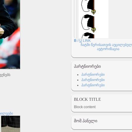
B
I
U
LINK
ჩატში წერისათვის აუცილებელ
ავტორიზაცია
ᲞᲐᲠᲢᲜᲘᲝᲠᲔᲑᲘ
პარტნიორები
ვენებს
პარტნიორები
პარტნიორები
BLOCK TITLE
Block content
ხილვები
ᲛᲝᲛ.ᲞᲐᲜᲔᲚᲘ