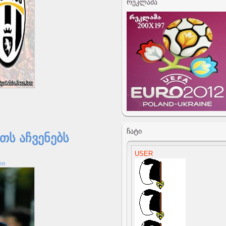
ᲠᲔᲙᲚᲐᲛᲐ
ᲩᲐᲢᲘ
თს აჩვენებს
რი