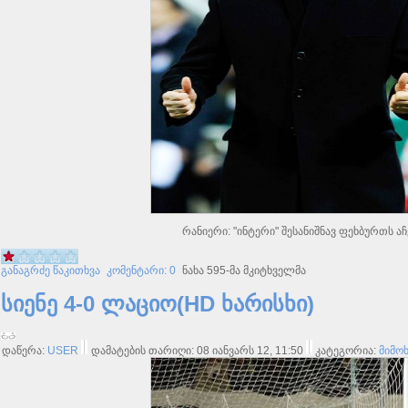
რანიერი: "ინტერი" შესანიშნავ ფეხბურთს აჩ
განაგრძე წაკითხვა
კომენტარი: 0
ნახა 595-მა მკიტხველმა
სიენე 4-0 ლაციო(HD ხარისხი)
დაწერა:
USER
დამატების თარიღი: 08 იანვარს 12, 11:50
კატეგორია:
მიმო