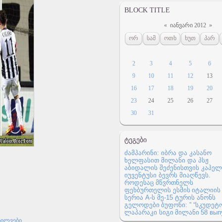
BLOCK TITLE
«
იანვარი 2012
»
ორ
სამ
ოთხ
ხუთ
პარ
2
3
4
5
6
9
10
11
12
13
16
17
18
19
20
23
24
25
26
27
30
31
ᲢᲔᲒᲔᲑᲘ
ძამპარინი: იბრა და კასანო
ხელფასით
მილანი და პსჟ
აბიდალის შეძენისთვის
კაპელ
იუვენტუსი ბევრს მიაღწევს.
როდესაც მწვრთნელს
ფეხბურთელის ესმის
იტალიის
სერია A-ს მე-15 ტურის ანონს
გელოდები
ბუფონი: ” “სკუდეტ
ლაპარაკი სიგი
მილანი
58 вып
ხილვები