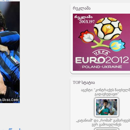
ᲠᲔᲙᲚᲐᲛᲐ
TOP ᲡᲢᲐᲢᲘᲐ
აგენტი: ”კონტრაქტს ზაფხულ
გადავხედავთ”
„კატანიამ“ და „რომამ“ გამარჯვე
ვერ გამოავლინეს