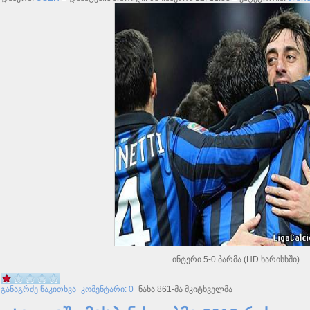
ინტერი 5-0 პარმა (HD ხარისხში)
განაგრძე წაკითხვა
კომენტარი: 0
ნახა 861-მა მკიტხველმა