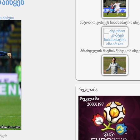
აიწყეს
 ამბები
ანტონიო კონტეს წინასამატჩო ინტ
პრანდელის მატჩის შემდგომ ინტ
ᲠᲔᲙᲚᲐᲛᲐ
წყეს