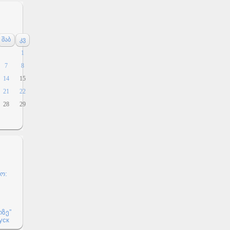
შაბ
კვ
1
7
8
14
15
21
22
28
29
ო:
ოზე”
уск